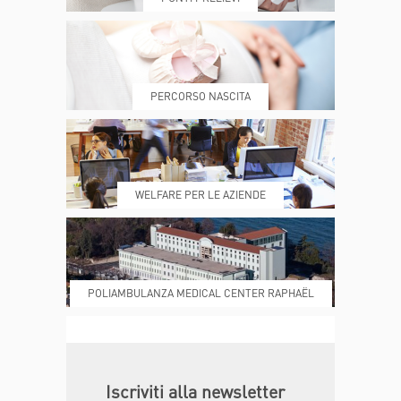
PRENOTA
MY POLI
PERCORSO NASCITA
REFERTI
REPARTI
WELFARE PER LE AZIENDE
POLIAMBULANZA MEDICAL CENTER RAPHAËL
DONA ORA
MAGAZINE
Iscriviti alla newsletter