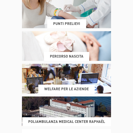
DOVE SIAMO
ESAMI E VISITE
PUNTI PRELIEVI
PRENOTA
MY POLI
PERCORSO NASCITA
REFERTI
REPARTI
WELFARE PER LE AZIENDE
POLIAMBULANZA MEDICAL CENTER RAPHAËL
DONA ORA
MAGAZINE