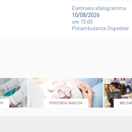
T
Elettroencefalogramma
INDICAZIONI PER IL MEDICO PRESCRITTORE
CAL CENTER
10/08/2026
E PER IL PAZIENTE
ore 15:00
Poliambulanza Ospedale
VI
PERCORSO NASCITA
WELFAR