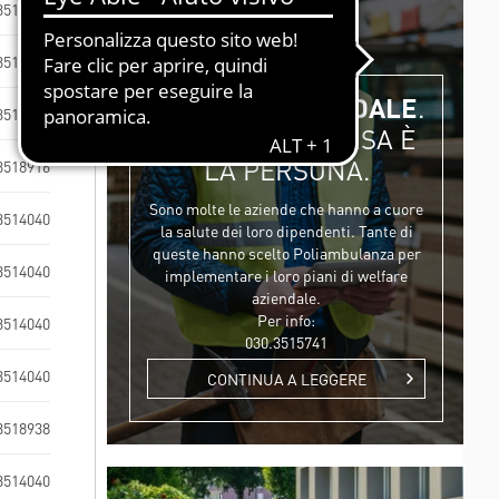
3518916
ESSUTI
HORIZON 2020 - DR-BOB
3518916
HORIZON 2020 - HIPGEN
WELFARE AZIENDALE
.
HORIZON 2020 - SPRINT
3514040
LA PRIMA RISORSA È
LIFESAVER
LA PERSONA.
3518916
Sono molte le aziende che hanno a cuore
3514040
la salute dei loro dipendenti. Tante di
queste hanno scelto Poliambulanza per
3514040
implementare i loro piani di welfare
aziendale.
Per info:
3514040
030.3515741
3514040
CONTINUA A LEGGERE
3518938
3514040