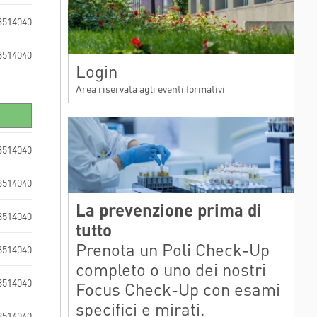
3514040
3514040
Login
Area riservata agli eventi formativi
3514040
3514040
La prevenzione prima di
3514040
tutto
Prenota un Poli Check-Up
3514040
completo o uno dei nostri
3514040
Focus Check-Up con esami
specifici e mirati.
3514040