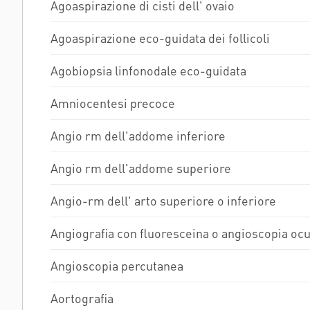
Visita/controllo otorinolaringoiatrico
Agoaspirazione di cisti dell' ovaio
FLAMINIA
POLIAMBULANZA MEDI
Mammografia e ecografia mammella
Agoaspirazione eco-guidata dei follicoli
RAPHAËL
Visita/controllo dermatologico (controllo nei)
Agobiopsia linfonodale eco-guidata
con videodermatoscopio
Amniocentesi precoce
Ecografia addome completo
(88761)
Angio rm dell'addome inferiore
Visita/controllo cardiologico
Angio rm dell'addome superiore
Ecografia bilaterale della mammella
(88731)
Angio-rm dell' arto superiore o inferiore
Visita urologica
Angiografia con fluoresceina o angioscopia ocu
Angioscopia percutanea
Aortografia