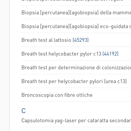
Biopsia [percutanea][agobiopsia] della mamme
Biopsia [percutanea][agobiopsia] eco-guidata
Breath test al lattosio
(45293)
Breath test helycobacter pylor c13
(44192)
Breath test per determinazione di colonizzazi
Breath test per helycobacter pylori (urea c13)
Broncoscopia con fibre ottiche
C
Capsulotomia yag-laser per cataratta secondar