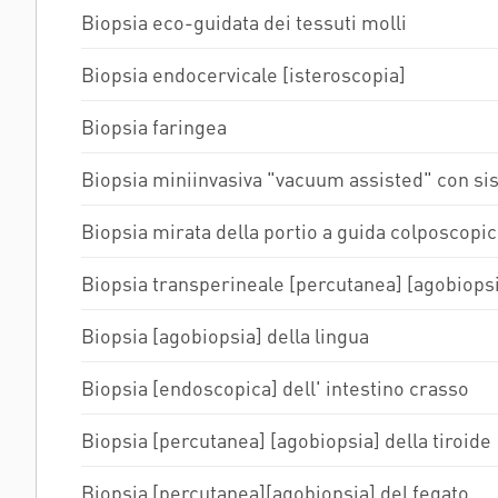
Biopsia eco-guidata dei tessuti molli
Biopsia endocervicale [isteroscopia]
Biopsia faringea
Biopsia miniinvasiva "vacuum assisted" con si
Biopsia mirata della portio a guida colposcopi
Biopsia transperineale [percutanea] [agobiopsi
Biopsia [agobiopsia] della lingua
Biopsia [endoscopica] dell' intestino crasso
Biopsia [percutanea] [agobiopsia] della tiroide
Biopsia [percutanea][agobiopsia] del fegato