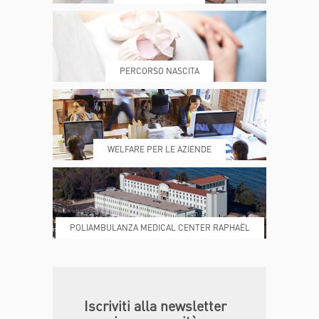
PRENOTA
MY POLI
PERCORSO NASCITA
REFERTI
REPARTI
WELFARE PER LE AZIENDE
POLIAMBULANZA MEDICAL CENTER RAPHAËL
DONA ORA
MAGAZINE
Iscriviti alla newsletter