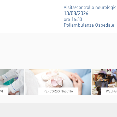
T
Visita/controllo neurologic
INDICAZIONI PER IL MEDICO PRESCRITTORE
CAL CENTER
13/08/2026
E PER IL PAZIENTE
ore 16:30
Poliambulanza Ospedale
VI
PERCORSO NASCITA
WELFAR