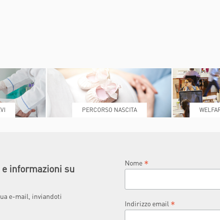
INDICAZIONI PER IL MEDICO
A MEDICAL
PRESCRITTORE
ËL
E PER IL PAZIENTE
VI
PERCORSO NASCITA
WELFAR
*
Nome
à e informazioni su
ua e-mail, inviandoti
*
Indirizzo email