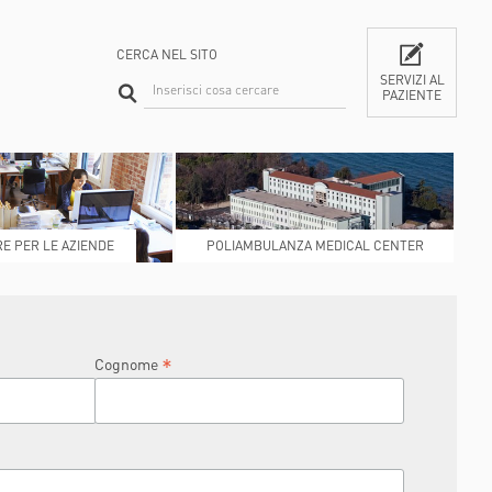
HORIZON 2020 - DR-BOB
TESSUTI
HORIZON 2020 - HIPGEN
CERCA NEL SITO
HORIZON 2020 - SPRINT
SERVIZI AL
PAZIENTE
CONTATTI
LIFESAVER
E PER LE AZIENDE
POLIAMBULANZA MEDICAL CENTER
RAPHAËL
*
Cognome