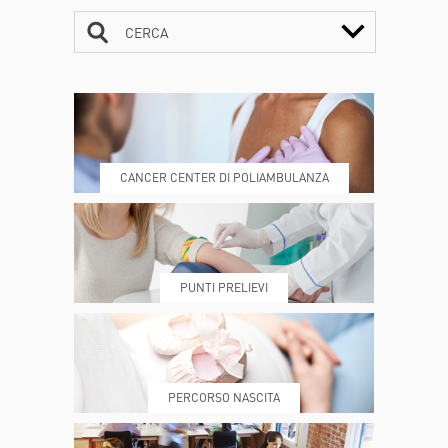
CERCA
CONTATTI
ORARI
CANCER CENTER DI POLIAMBULANZA
DOVE SIAMO
ESAMI E VISITE
PUNTI PRELIEVI
PRENOTA
MY POLI
PERCORSO NASCITA