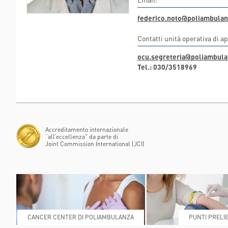
FLAMINIA
federico.noto@poliambulanz
POLIAMBULANZA MEDI
RAPHAËL
Contatti unità operativa di a
ocu.segreteria@poliambulan
Tel.: 030/3518969
Accreditamento internazionale
“all’eccellenza” da parte di
Joint Commission International (JCI)
CANCER CENTER DI POLIAMBULANZA
PUNTI PRELIE