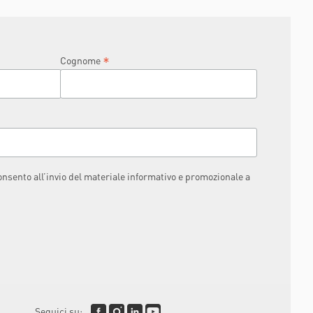
RAPHAËL
*
Cognome
consento all’invio del materiale informativo e promozionale a
Seguici su: