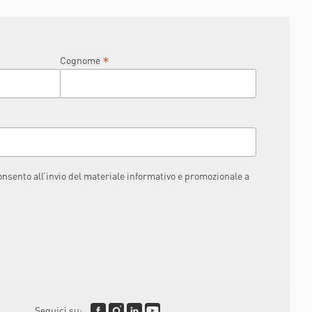
RAPHAËL
*
Cognome
consento all’invio del materiale informativo e promozionale a
Seguici su: