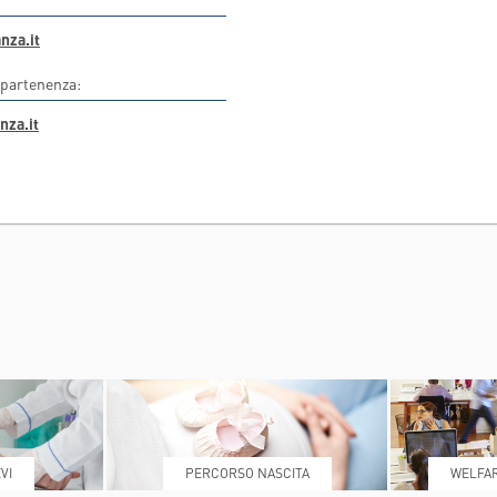
T
INDICAZIONI PER IL MEDICO PRESCRITTORE
nza.it
CAL CENTER
E PER IL PAZIENTE
ppartenenza:
nza.it
VI
PERCORSO NASCITA
WELFAR