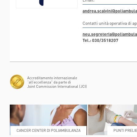
FLAMINIA
andrea.scalvini@poliambula
POLIAMBULANZA MEDI
RAPHAËL
Contatti unità operativa di a
neu.segreteria@poliambula
Tel.: 030/3518207
Accreditamento internazionale
“all’eccellenza” da parte di
Joint Commission International (JCI)
CANCER CENTER DI POLIAMBULANZA
PUNTI PRELIE