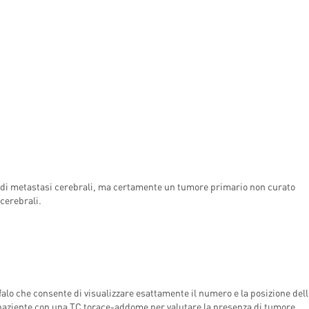
INDICAZIONI PER IL MEDICO
A MEDICAL
PRESCRITTORE
ËL
E PER IL PAZIENTE
ppo di metastasi cerebrali, ma certamente un tumore primario non curato
cerebrali.
falo che consente di visualizzare esattamente il numero e la posizione dell
 paziente con una TC torace-addome per valutare la presenza di tumore