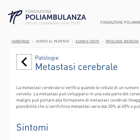
FONDAZIONE POLIAM
HOMEPAGE
›
SERVIZI AL PAZIENTE
›
ESAMI E VISITE
›
PATOLOGIE MEDICHE
CHI SIAMO
AREA GASTROEN
ANATOMIA PATOL
DIREZIONE SOCI
Patologie
SMART HOSPITA
AREA ONCOLOGI
ANESTESIA E TER
PUNTI PRELIEV
Metastasi cerebrale
SUCCEDE IN UN 
AREA ORTOPEDI
CARDIOCHIRURGI
CURE DOMICILI
STRUTTURA ED 
AREA CARDIOVA
CARDIOLOGIA
DIMISSIONI PR
La metastasi cerebrale si verifica quando le cellule di un tumore 
PERCORSO NASC
CHIRURGIA GENE
AREE E U.O.
SERVIZI DIURNI
cervello. La metastasi può svilupparsi in una sola parte del cer
ROBOTICA
RIABILITAZIONE
STRUTTURA OR
maligni può portare alla formazione di metastasi cerebrali (maggio
CHIRURGIA VASC
CONSULTORI FA
possibilità che si verifichino metastasi varia dal 20% al 40% e pu
WELFARE PER LE
ENDOSCOPIA DIG
AMBULATORI IN
LABORATORIO AN
AMBULATORI ES
Sintomi
POLIAMBULANZ
CENTER FLAMI