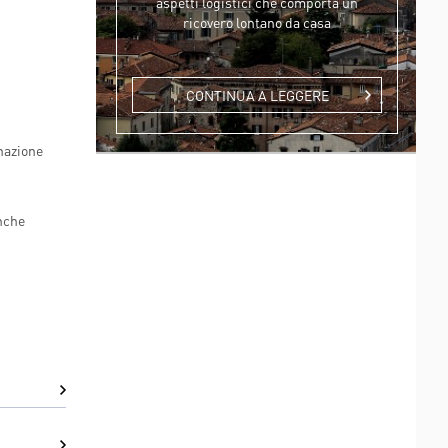
aspetti logistici che comporta un
ricovero lontano da casa
CONTINUA A LEGGERE
inazione
anche