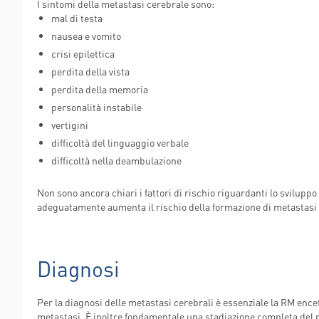
I sintomi della metastasi cerebrale sono:
POLIAMBULANZ
mal di testa
CENTER RAPHA
nausea e vomito
crisi epilettica
perdita della vista
perdita della memoria
personalità instabile
vertigini
difficoltà del linguaggio verbale
difficoltà nella deambulazione
Non sono ancora chiari i fattori di rischio riguardanti lo svilu
adeguatamente aumenta il rischio della formazione di metastasi 
Diagnosi
Per la diagnosi delle metastasi cerebrali è essenziale la RM ence
metastasi. È inoltre fondamentale una stadiazione completa del