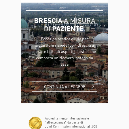
BRESCIA
A MISURA
DI
PAZIENTE
.
Ecco una pratica guida per
aiutare chi risiede fuori Brescia a
gestire tutti gli aspetti logistici che
comporta un ricovero lontano da
casa
CONTINUA A LEGGERE
Accreditamento internazionale
“all’eccellenza” da parte di
Joint Commission International (JCI)