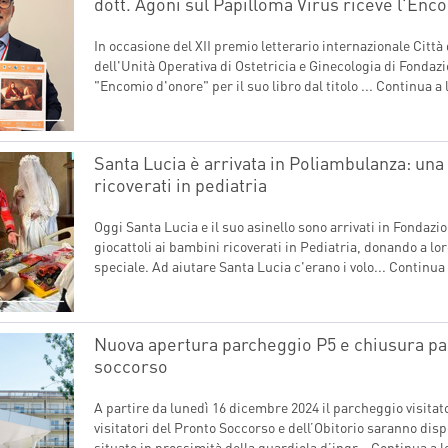
dott. Agoni sul Papilloma Virus riceve l'En
In occasione del XII premio letterario internazionale Città
dell'Unità Operativa di Ostetricia e Ginecologia di Fonda
"Encomio d'onore" per il suo libro dal titolo ...
Continua a 
Santa Lucia è arrivata in Poliambulanza: una
ricoverati in pediatria
Oggi Santa Lucia e il suo asinello sono arrivati in Fondaz
giocattoli ai bambini ricoverati in Pediatria, donando a lo
speciale. Ad aiutare Santa Lucia c'erano i volo...
Continua 
Nuova apertura parcheggio P5 e chiusura par
soccorso
A partire da lunedì 16 dicembre 2024 il parcheggio visitat
visitatori del Pronto Soccorso e dell’Obitorio saranno disp
situato in prossimità della guardiola d’ingr...
Continua a 