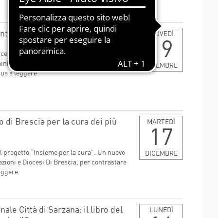
ESSUTI
HORIZON 2020 - DR-BOB
HORIZON 2020 - HIPGEN
ti prelievi
GIOVEDÌ
19
HORIZON 2020 - SPRINT
cembre le attività ambulatoriali (visite,
LIFESAVER
inistrative di accettazione ambulatoriale e
DICEMBRE
ua a leggere
 di Brescia per la cura dei più
MARTEDÌ
17
al progetto “Insieme per la cura”. Un nuovo
DICEMBRE
dazioni e Diocesi Di Brescia, per contrastare
eggere
ale Città di Sarzana: il libro del
LUNEDÌ