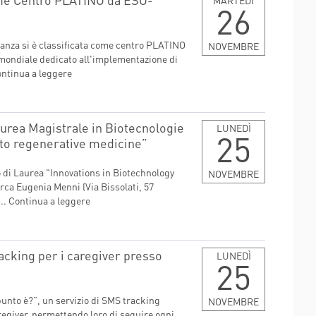
MARTEDÌ
26
anza si è classificata come centro PLATINO
NOVEMBRE
ondiale dedicato all'implementazione di
ntinua a leggere
urea Magistrale in Biotecnologie
LUNEDÌ
25
 to regenerative medicine”
 di Laurea "Innovations in Biotechnology
NOVEMBRE
rca Eugenia Menni (Via Bissolati, 57
..
Continua a leggere
acking per i caregiver presso
LUNEDÌ
25
nto è?”, un servizio di SMS tracking
NOVEMBRE
regiver, permettendo loro di seguire ogni