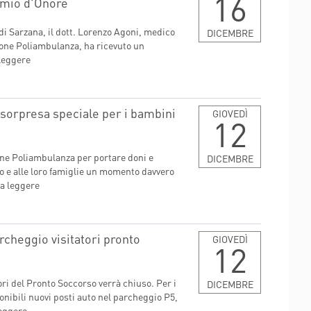
16
comio d'Onore
 di Sarzana, il dott. Lorenzo Agoni, medico
DICEMBRE
zione Poliambulanza, ha ricevuto un
leggere
 sorpresa speciale per i bambini
GIOVEDÌ
12
ione Poliambulanza per portare doni e
DICEMBRE
ro e alle loro famiglie un momento davvero
a leggere
cheggio visitatori pronto
GIOVEDÌ
12
ori del Pronto Soccorso verrà chiuso. Per i
DICEMBRE
onibili nuovi posti auto nel parcheggio P5,
leggere