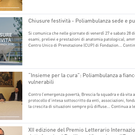
T
INDICAZIONI PER IL MEDICO PRESCRITTORE
CAL CENTER
E PER IL PAZIENTE
Chiusure festività - Poliambulanza sede e pun
Si comunica che nelle giornate di venerdì 27 e sabato 28 di
esami, prelievi e prestazioni di anatomia patologica), amm
Centro Unico di Prenotazione (CUP) di Fondazion...
Contin
“Insieme per la cura”: Poliambulanza a fianco
vulnerabili
Contro l’emergenza povertà, Brescia fa squadra e dà vita 
protocollo d’intesa sottoscritto da enti, associazioni, fon
la crescita di situazioni sempre più diffuse...
Continua a l
XII edizione del Premio Letterario Internazion