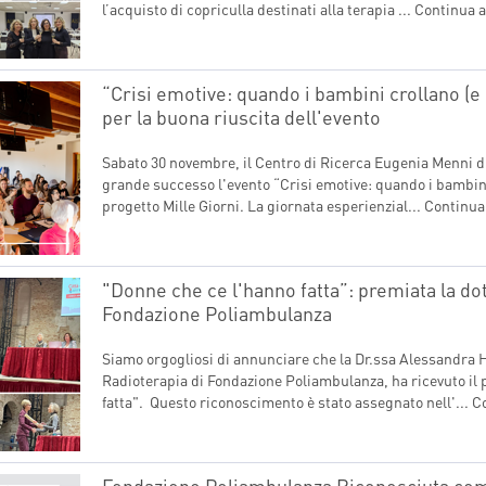
l’acquisto di copriculla destinati alla terapia ...
Continua a
“Crisi emotive: quando i bambini crollano (e 
per la buona riuscita dell'evento
NNAIO
FEBBRAIO
MARZO
APRI
Sabato 30 novembre, il Centro di Ricerca Eugenia Menni d
grande successo l'evento “Crisi emotive: quando i bambini 
UGLIO
AGOSTO
SETTEMBRE
OTTO
progetto Mille Giorni. La giornata esperienzial...
Continua
"Donne che ce l'hanno fatta”: premiata la d
Fondazione Poliambulanza
Siamo orgogliosi di annunciare che la Dr.ssa Alessandra 
Radioterapia di Fondazione Poliambulanza, ha ricevuto il
fatta". Questo riconoscimento è stato assegnato nell'...
Co
Fondazione Poliambulanza Riconosciuta co