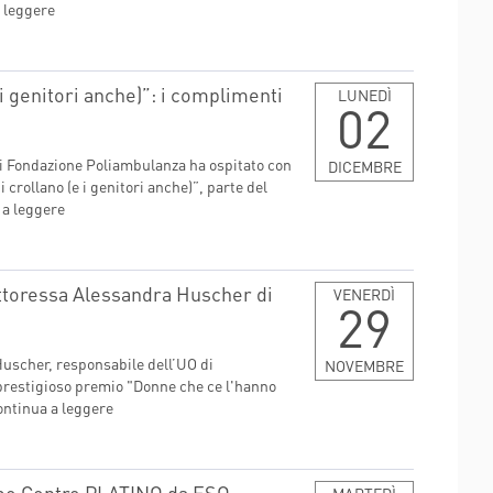
 leggere
i genitori anche)”: i complimenti
LUNEDÌ
02
LE
MAGGIO
GIUGNO
i Fondazione Poliambulanza ha ospitato con
DICEMBRE
crollano (e i genitori anche)”, parte del
BRE
NOVEMBRE
DICEMBRE
 a leggere
CONFERMA
ottoressa Alessandra Huscher di
VENERDÌ
29
Huscher, responsabile dell’UO di
NOVEMBRE
 prestigioso premio "Donne che ce l'hanno
ntinua a leggere
me Centro PLATINO da ESO-